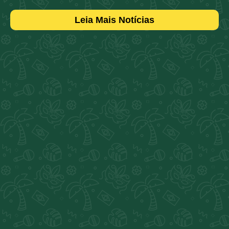
Leia Mais Notícias