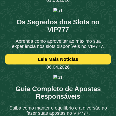
01.05.2026
Os Segredos dos Slots no
VIP777
Aprenda como aproveitar ao máximo sua
experiência nos slots disponíveis no VIP777.
Leia Mais Notícias
06.04.2026
Guia Completo de Apostas
Responsáveis
Saiba como manter o equilíbrio e a diversão ao
fazer suas apostas no VIP777.