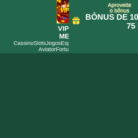
Aproveite
o bônus
BÔNUS DE 100
75
VIP777
MENU
Cassino
Slots
Jogos
Esporte
Bônus
Login
Baixar
Aviator
Fortune Tiger
Blog